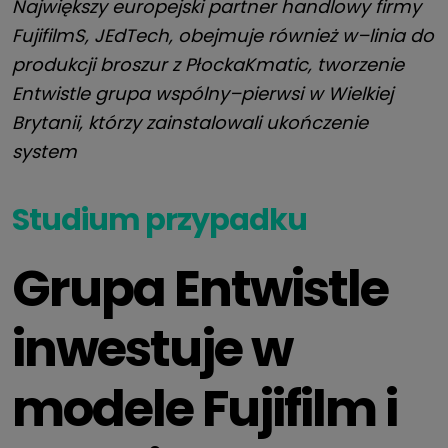
Największy europejski partner handlowy firmy
Fujifilm
S
, J
EdTech,
obejmuje również w
–
linia do
produkcji broszur z Płocka
K
matic
,
tworzenie
Entwistle
grupa
wspólny
–
pierwsi w Wielkiej
Brytanii, którzy zainstalowali
ukończenie
system
Studium przypadku
Grupa Entwistle
inwestuje w
modele Fujifilm i