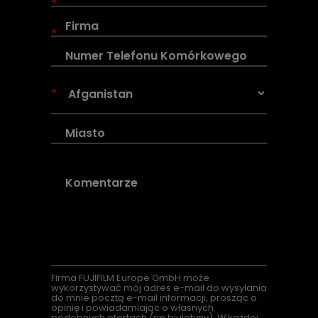
*
*
*
Firma
FUJIFILM Europe GmbH może
wykorzystywać mój adres e-mail do wysyłania
do mnie pocztą e-mail informacji, prosząc o
opinię i powiadamiając o własnych
podobnych ofertach (
np
biuletyny). W każdej