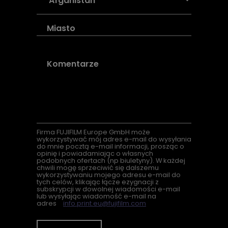
Firma
FUJIFILM Europe GmbH może
wykorzystywać mój adres e-mail do wysyłania
do mnie pocztą e-mail informacji, prosząc o
opinię i powiadamiając o własnych
podobnych ofertach (
np
biuletyny). W każdej
chwili mogę sprzeciwić się dalszemu
wykorzystywaniu mojego adresu e-mail do
tych celów, klikając łącze ezygnacji z
subskrypcji w dowolnej wiadomości e-mail
lub wysyłając wiadomość e-mail na
adres
info.print.eu@fujifilm.com