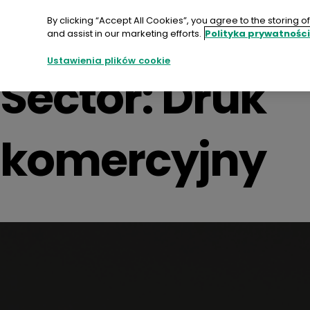
Przejdź
do
By clicking “Accept All Cookies”, you agree to the storing 
treści
and assist in our marketing efforts.
Polityka prywatnośc
Ustawienia plików cookie
Sector:
Druk
komercyjny