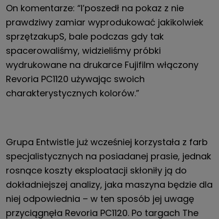
On
komentarze: “
I
’poszedł na pokaz
z
nie
prawdziwy
zamiar
wyprodukować jakikolwiek
sprzęt
zakup
S
,
b
ale podczas gdy tak
spacerowaliśmy
, widzieliśmy próbki
wydrukowane na drukarce Fujifilm
włączony
Revoria PC1120
używając swoich
charakterystycznych kolorów
.
”
Grupa Entwistle już wcześniej korzystała z farb
specjalistycznych na posiadanej prasie, jednak
rosnące koszty eksploatacji skłoniły ją do
dokładniejszej analizy, jaka maszyna będzie dla
niej odpowiednia – w ten sposób jej uwagę
przyciągnęła Revoria PC1120. Po targach The