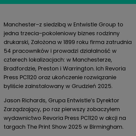
Manchester
–
z siedzibą w Entwistle Group
to
jedna trzecia
–
pokoleniowy biznes rodzinny
drukarski,
Założona w 1899 roku firma zatrudnia
54 pracowników i prowadzi działalność w
czterech lokalizacjach:
w Manchesterze,
Bradfordzie,
Preston
i Warrington.
Ich
Revoria
Press PC1120
oraz
ukończenie
rozwiązanie
byliście
zainstalowany w
Grudzień 2025
.
Jason Richards,
Grupa Entwistle’s
Dyrektor
Zarządzający,
po raz pierwszy zobaczyłem
wydawnictwo Revoria Press
PC1120
w akcji
na
targach The Print Show
2025
w Birmingham.