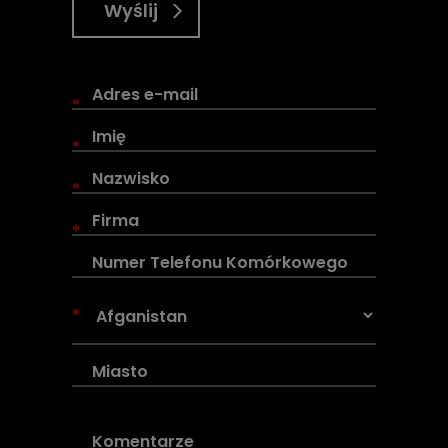
Wyślij
*
*
*
*
*