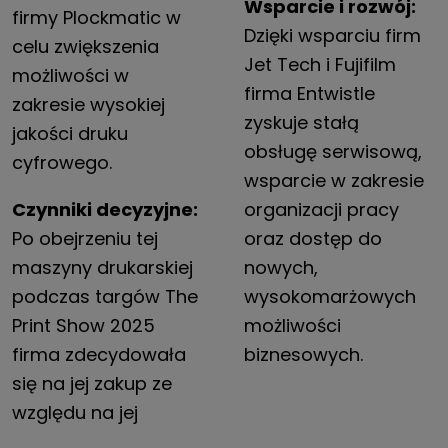
Wsparcie i rozwój:
firmy Plockmatic w
Dzięki wsparciu firm
celu zwiększenia
Jet Tech i Fujifilm
możliwości w
firma Entwistle
zakresie wysokiej
zyskuje stałą
jakości druku
obsługę serwisową,
cyfrowego.
wsparcie w zakresie
Czynniki decyzyjne:
organizacji pracy
Po obejrzeniu tej
oraz dostęp do
maszyny drukarskiej
nowych,
podczas targów The
wysokomarżowych
Print Show 2025
możliwości
firma zdecydowała
biznesowych.
się na jej zakup ze
względu na jej