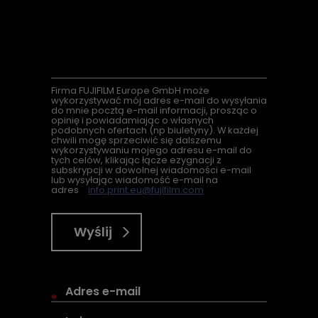
Firma
FUJIFILM Europe GmbH może
wykorzystywać mój adres e-mail do wysyłania
do mnie pocztą e-mail informacji, prosząc o
opinię i powiadamiając o własnych
podobnych ofertach (
np
biuletyny). W każdej
chwili mogę sprzeciwić się dalszemu
wykorzystywaniu mojego adresu e-mail do
tych celów, klikając łącze ezygnacji z
subskrypcji w dowolnej wiadomości e-mail
lub wysyłając wiadomość e-mail na
adres
info.print.eu@fujifilm.com
Wyślij
*