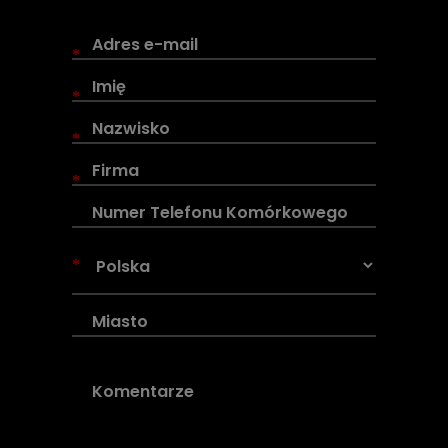
*
*
*
*
*