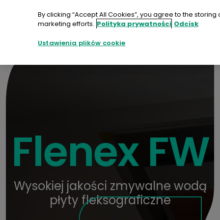
Przejdź
do
By clicking “Accept All Cookies”, you agree to the storing
treści
marketing efforts.
Polityka prywatności
Odcisk
Kontakt
Ustawienia plików cookie
Flenex FW
Wysokiej jakości zmywalne wodą
płyty fleksograficzne