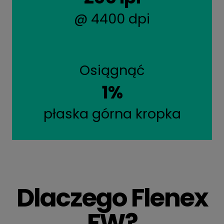
@ 4400 dpi
Osiągnąć
1%
płaska górna kropka
Dlaczego Flenex
FW?