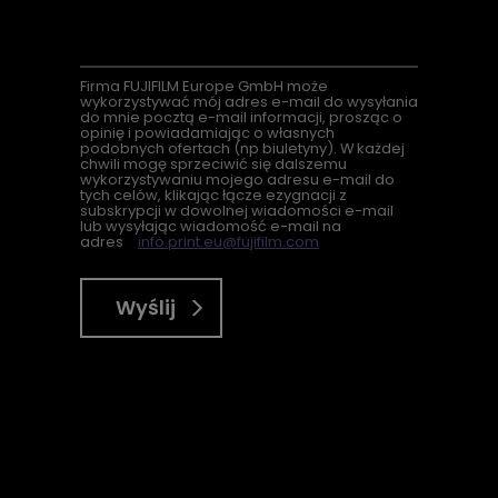
Firma
FUJIFILM Europe GmbH może
wykorzystywać mój adres e-mail do wysyłania
do mnie pocztą e-mail informacji, prosząc o
opinię i powiadamiając o własnych
podobnych ofertach (
np
biuletyny). W każdej
chwili mogę sprzeciwić się dalszemu
wykorzystywaniu mojego adresu e-mail do
tych celów, klikając łącze ezygnacji z
subskrypcji w dowolnej wiadomości e-mail
lub wysyłając wiadomość e-mail na
adres
info.print.eu@fujifilm.com
Wyślij