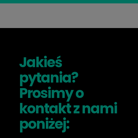
Jakieś
pytania?
Prosimy o
kontakt z nami
poniżej: