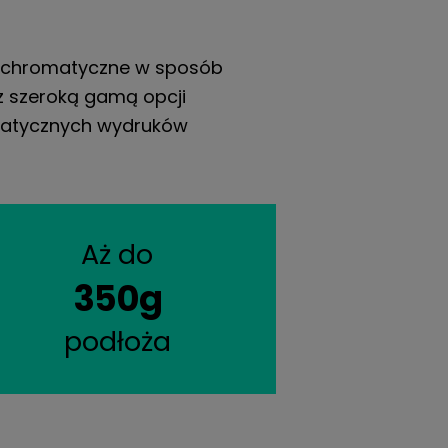
onochromatyczne w sposób
 z szeroką gamą opcji
matycznych wydruków
Aż do
350g
podłoża