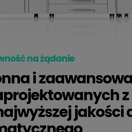
wność na żądanie
onna i zaawansow
aprojektowanych z
ajwyższej jakości
matycznego