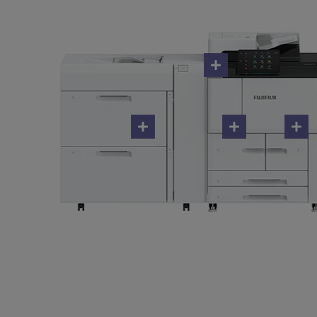
Poproś o próbkę - R
*
*
*
*