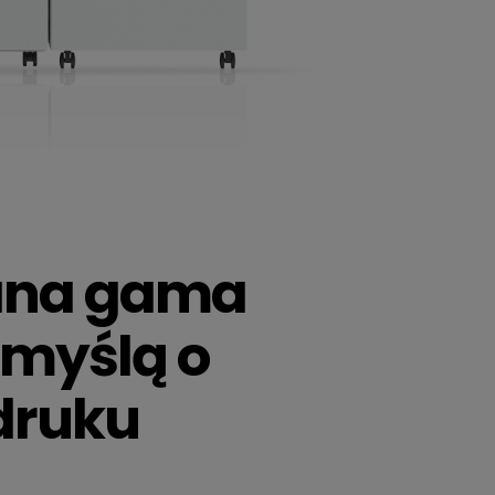
ana gama
 myślą o
 druku