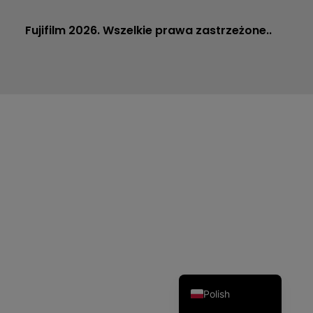
Fujifilm 2026. Wszelkie prawa zastrzeżone..
Dutch
Czech
Spanish
Portuguese
Italian
German
French
English
Polish