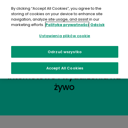
Przejdź
do
By clicking “Accept All Cookies”, you agree to the
treści
storing of cookies on your device to enhance site
navigation, analyze site usage, and assist in our
marketing efforts.
Polityka prywatności
Odcisk
Ustawienia plików cookie
Wydarzenia
Odrzuć wszystko
Odkryj targi, seminaria
Accept All Cookies
internetowe i wydarzenia na
żywo