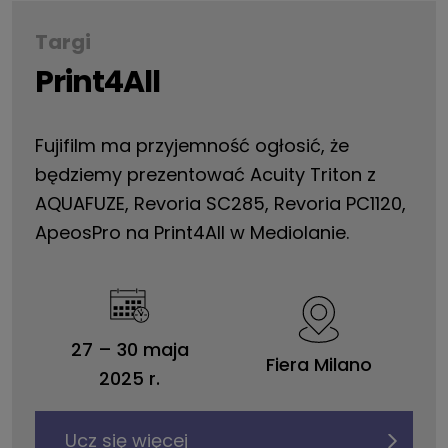
Targi
Print4All
Fujifilm ma przyjemność ogłosić, że
będziemy prezentować Acuity Triton z
AQUAFUZE, Revoria SC285, Revoria PC1120,
ApeosPro na Print4All w Mediolanie.
27
–
30 maja
Fiera Milano
2025 r.
Ucz się więcej