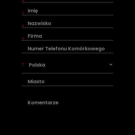
*
*
*
*
*