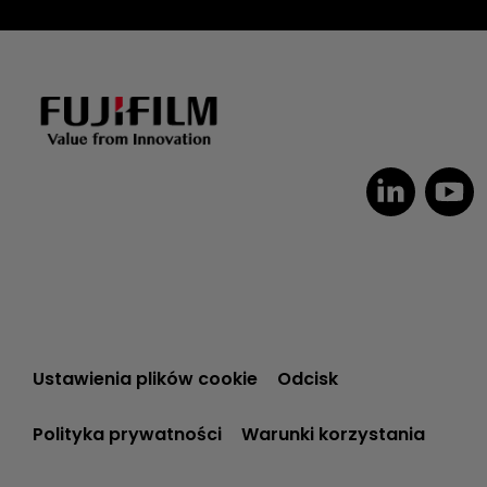
Dutch
Czech
Spanish
Ustawienia plików cookie
Odcisk
Portuguese
Polityka prywatności
Warunki korzystania
Italian
German