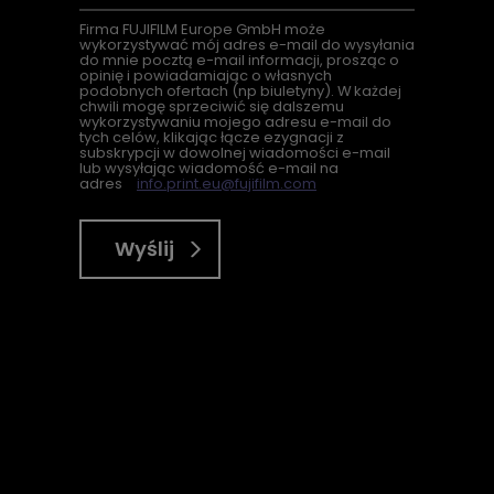
Firma
FUJIFILM Europe GmbH może
wykorzystywać mój adres e-mail do wysyłania
do mnie pocztą e-mail informacji, prosząc o
opinię i powiadamiając o własnych
podobnych ofertach (
np
biuletyny). W każdej
chwili mogę sprzeciwić się dalszemu
wykorzystywaniu mojego adresu e-mail do
tych celów, klikając łącze ezygnacji z
subskrypcji w dowolnej wiadomości e-mail
lub wysyłając wiadomość e-mail na
adres
info.print.eu@fujifilm.com
Wyślij