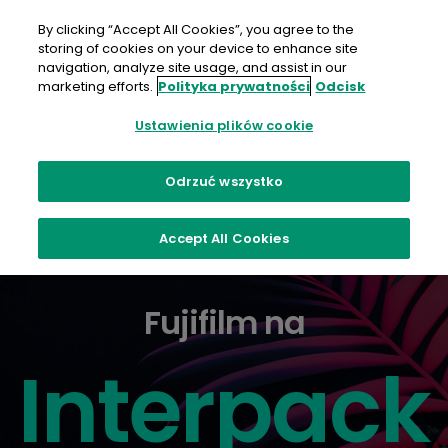
Przejdź
do
By clicking “Accept All Cookies”, you agree to the
treści
storing of cookies on your device to enhance site
navigation, analyze site usage, and assist in our
Skontaktuj się z nami
marketing efforts.
Polityka prywatności
Odcisk
Ustawienia plików cookie
Odrzuć wszystko
Accept All Cookies
Fujifilm na
Interpack