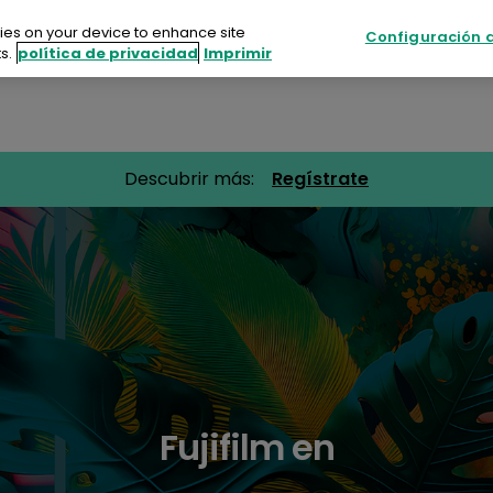
kies on your device to enhance site
Configuración d
s.
política de privacidad
Imprimir
s
Sostenibilidad
Recursos
Eventos
Descubrir más:
Regístrate
uctos
enibilidad
rsos
tos
acte con nosotros
Fujifilm en