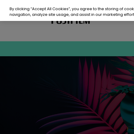
saltar
al
By clicking “Accept All Cookies”, you agree to the storing of coo
contenido
navigation, analyze site usage, and assist in our marketing effort
Producto
Prod
Sost
Recu
Even
Cont