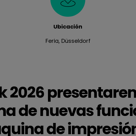
Ubicación
Feria, Düsseldorf
ck 2026 presentare
a de nuevas funci
uina de impresión