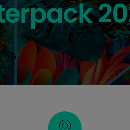
ssodienste
terpack 2