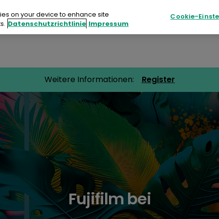
kies on your device to enhance site
Cookie-Einst
s.
Datenschutzrichtlinie
Impressum
Nachhaltigkeit
Ressourcen
Veranstalt
Weitere Informationen:
Register
ukte
haltigkeit
sourcen
nstaltungen
akt
Fujifilm bei