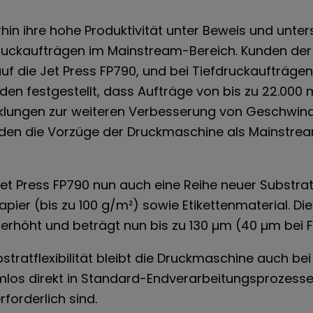
erhin ihre hohe Produktivität unter Beweis und unter
druckaufträgen im Mainstream-Bereich. Kunden der
uf die Jet Press FP790, und bei Tiefdruckaufträge
en festgestellt, dass Aufträge von bis zu 22.000 m
klungen zur weiteren Verbesserung von Geschwindi
rden die Vorzüge der Druckmaschine als Mainstre
et Press FP790 nun auch eine Reihe neuer Substrat
ier (bis zu 100 g/m²) sowie Etikettenmaterial. Di
erhöht und beträgt nun bis zu 130 µm (40 µm bei Fo
bstratflexibilität bleibt die Druckmaschine auch b
lemlos direkt in Standard-Endverarbeitungsprozesse
rforderlich sind.