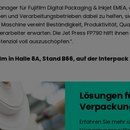
r für Fujifilm Digital Packaging & Inkjet EMEA, er
en und Verarbeitungsbetrieben dabei zu helfen, s
aschine vereint Beständigkeit, Produktivität, Qu
rbeiter erwarten. Die Jet Press FP790 hilft ihnen 
otenzial voll auszuschöpfen.“.
lm in Halle 8A, Stand B66, auf der Interpack
Lösungen fü
Verpackun
Erfahren Sie mehr ü