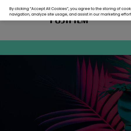
Zum
Inhalt
By clicking “Accept All Cookies”, you agree to the storing of coo
springen
navigation, analyze site usage, and assist in our marketing effort
Produkte
Prod
Nach
Res
Vera
Kont