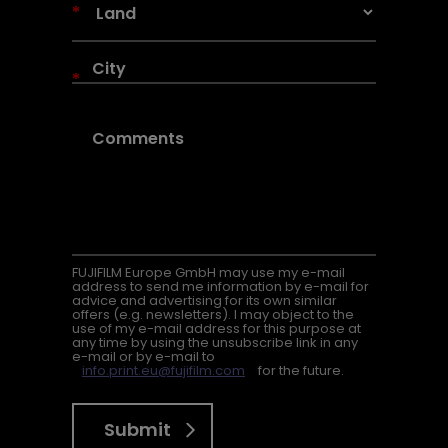
*
*
FUJIFILM Europe GmbH may use my e-mail
address to send me information by e-mail for
advice and advertising for its own similar
offers (e.g. newsletters). I may object to the
use of my e-mail address for this purpose at
any time by using the unsubscribe link in any
e-mail or by e-mail to
info.print.eu@fujifilm.com
for the future.
Submit