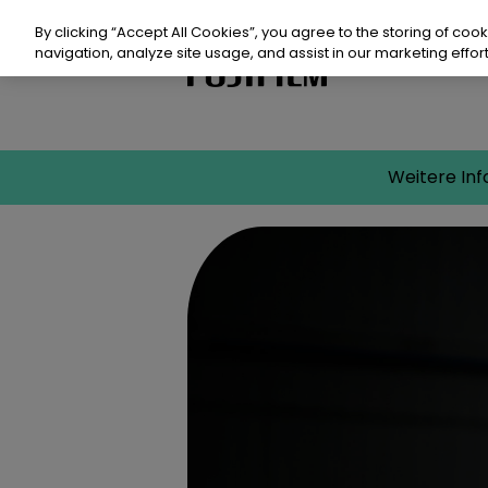
Zum
Inhalt
By clicking “Accept All Cookies”, you agree to the storing of coo
springen
navigation, analyze site usage, and assist in our marketing effort
Produkte
Weitere Inf
Prod
Nach
Res
Vera
Kont