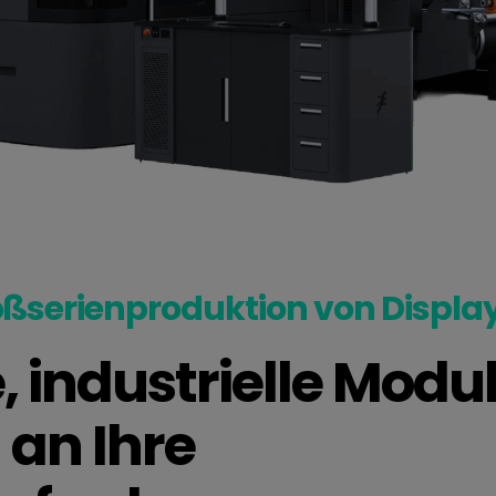
oßserienproduktion von Displa
, industrielle Modul
an Ihre