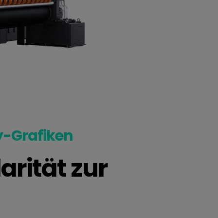
y-Grafiken
arität zur