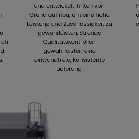
und entwickelt Tinten von
P
m
Grund auf neu, um eine hohe
u
Leistung und Zuverlässigkeit zu
e
pa
gewährleisten. Strenge
rch
Qualitätskontrollen
nd
gewährleisten eine
s.
einwandfreie, konsistente
Lieferung.