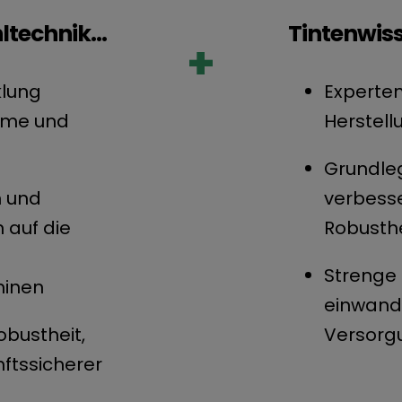
technik...
Tintenwiss
+
klung
Experten
teme und
Herstell
Grundle
n und
verbesse
n auf die
Robusthe
Strenge 
hinen
einwandf
obustheit,
Versorg
nftssicherer