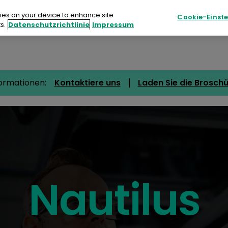
kies on your device to enhance site
Cookie-Einst
s.
Datenschutzrichtlinie
Impressum
Nachhaltigkeit
Ressourcen
Veranstalt
ormationen:
Kontaktiere uns
Laden Sie die Broschü
ukte
haltigkeit
sourcen
nstaltungen
Nautilus
akt