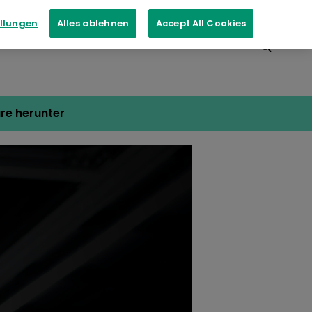
ellungen
Alles ablehnen
Accept All Cookies
ungen
Kontakt
Inkassodienste
re herunter