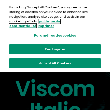
Aller
au
By clicking “Accept All Cookies”, you agree to the
contenu
storing of cookies on your device to enhance site
navigation, analyze site usage, and assist in our
marketing efforts.
politique de
confidentialité
Imprimer
Paramètres des cookies
Tout rejeter
Accept All Cookies
Fujifilm à
Viscom