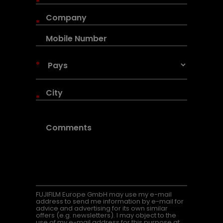
*
*
*
*
FUJIFILM Europe GmbH may use my e-mail
address to send me information by e-mail for
advice and advertising for its own similar
offers (e.g. newsletters). I may object to the
use of my e-mail address for this purpose at