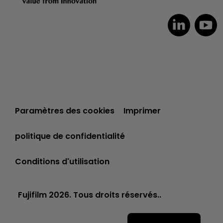
Dutch
Paramètres des cookies
Imprimer
Czech
Spanish
politique de confidentialité
Portuguese
Conditions d'utilisation
Polish
Italian
Fujifilm 2026. Tous droits réservés..
German
English