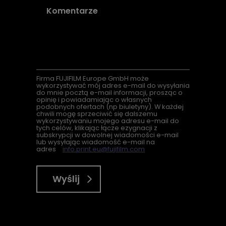
Firma
FUJIFILM Europe GmbH może
wykorzystywać mój adres e-mail do wysyłania
do mnie pocztą e-mail informacji, prosząc o
opinię i powiadamiając o własnych
podobnych ofertach (
np
biuletyny). W każdej
chwili mogę sprzeciwić się dalszemu
wykorzystywaniu mojego adresu e-mail do
tych celów, klikając łącze ezygnacji z
subskrypcji w dowolnej wiadomości e-mail
lub wysyłając wiadomość e-mail na
adres
info.print.eu@fujifilm.com
Wyślij