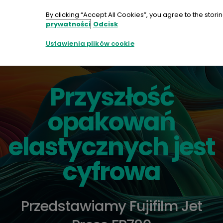
Przejdź
do
By clicking “Accept All Cookies”, you agree to the stori
treści
prywatności
Odcisk
Ustawienia plików cookie
Przyszłość
opakowań
elastycznych jest
cyfrowa
Przedstawiamy Fujifilm Jet