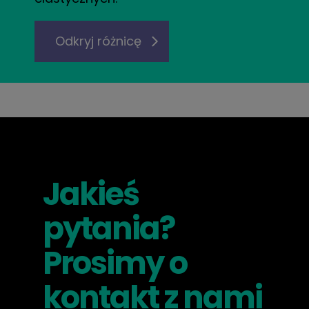
Odkryj różnicę
Jakieś
pytania?
Prosimy o
kontakt z nami