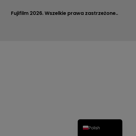
Fujifilm 2026. Wszelkie prawa zastrzeżone..
Dutch
Czech
Spanish
Portuguese
Italian
German
French
English
Polish