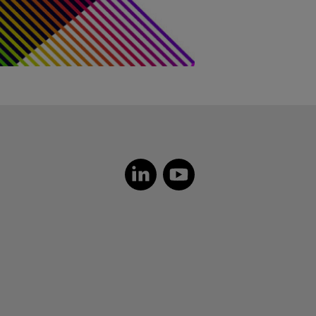
Dutch
Czech
Spanish
Portuguese
Polish