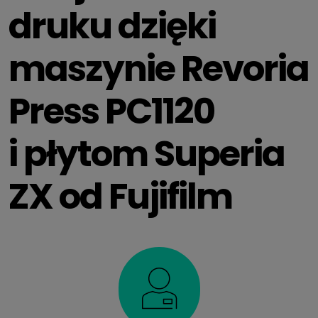
druku dzięki
maszynie Revoria
Press PC1120
i płytom Superia
ZX od Fujifilm