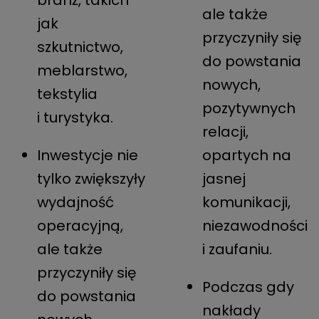
branż, takich
ale także
jak
przyczyniły się
szkutnictwo,
do powstania
meblarstwo,
nowych,
tekstylia
pozytywnych
i turystyka.
relacji,
Inwestycje nie
opartych na
tylko zwiększyły
jasnej
wydajność
komunikacji,
operacyjną,
niezawodności
ale także
i zaufaniu.
przyczyniły się
Podczas gdy
do powstania
nakłady