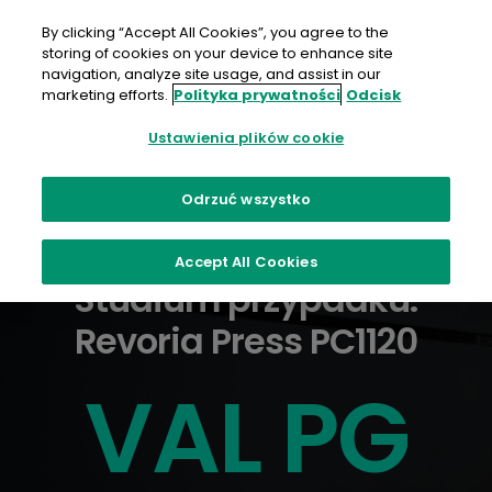
Przejdź
do
By clicking “Accept All Cookies”, you agree to the
treści
storing of cookies on your device to enhance site
navigation, analyze site usage, and assist in our
marketing efforts.
Polityka prywatności
Odcisk
Ustawienia plików cookie
Odrzuć wszystko
Accept All Cookies
Studium przypadku:
Revoria Press PC1120
VAL PG