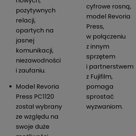
nowych,
cyfrowe rosną,
pozytywnych
model Revoria
relacji,
Press,
opartych na
w połączeniu
jasnej
z innym
komunikacji,
sprzętem
niezawodności
i partnerstwem
i zaufaniu.
z Fujifilm,
Model Revoria
pomaga
Press PC1120
sprostać
został wybrany
wyzwaniom.
ze względu na
swoje duże