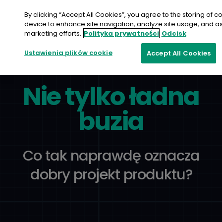
Przejdź
do
By clicking “Accept All Cookies”, you agree to the storing of c
treści
device to enhance site navigation, analyze site usage, and ass
marketing efforts.
Polityka prywatności
Odcisk
Ustawienia plików cookie
Accept All Cookies
Nie tylko ładna
buzia
Co tak naprawdę oznacza
dobry projekt produktu?