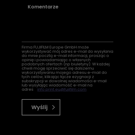
Firma
FUJIFILM Europe GmbH może
wykorzystywać mój adres e-mail do wysyłania
do mnie pocztą e-mail informacji, prosząc o
opinię i powiadamiając o własnych
podobnych ofertach (
np
biuletyny). W każdej
chwili mogę sprzeciwić się dalszemu
wykorzystywaniu mojego adresu e-mail do
tych celów, klikając łącze ezygnacji z
subskrypcji w dowolnej wiadomości e-mail
lub wysyłając wiadomość e-mail na
adres
info.print.eu@fujifilm.com
Wyślij