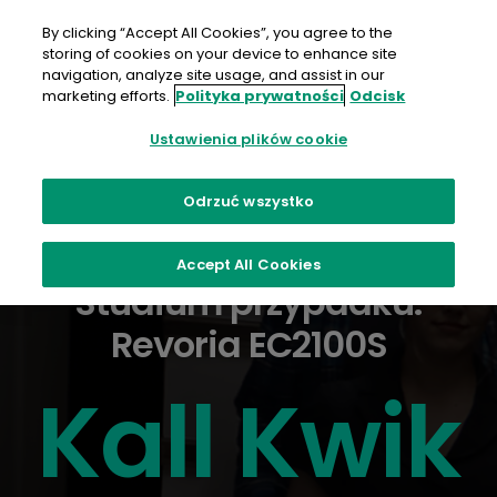
Przejdź
do
By clicking “Accept All Cookies”, you agree to the
treści
storing of cookies on your device to enhance site
navigation, analyze site usage, and assist in our
marketing efforts.
Polityka prywatności
Odcisk
Ustawienia plików cookie
Odrzuć wszystko
Accept All Cookies
Studium przypadku:
Revoria EC2100S
Kall Kwik