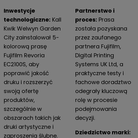
Inwestycje
Partnerstwo i
technologiczne:
Kall
proces:
Prasa
Kwik Welwyn Garden
została pozyskana
City zainstalował 5-
przez zaufanego
kolorową prasę
partnera Fujifilm,
Fujifilm Revoria
Digital Printing
EC2100S, aby
Systems UK Ltd, a
poprawić jakość
praktyczne testy i
druku i rozszerzyć
fachowe doradztwo
swoją ofertę
odegrały kluczową
produktów,
rolę w procesie
szczególnie w
podejmowania
obszarach takich jak
decyzji.
druki artystyczne i
Dziedzictwo marki:
zaproszenia ślubne.