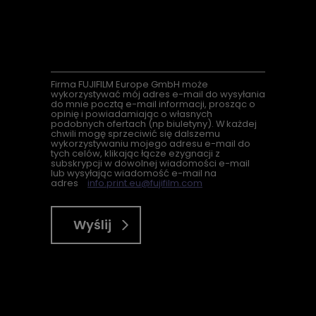
Firma
FUJIFILM Europe GmbH może
wykorzystywać mój adres e-mail do wysyłania
do mnie pocztą e-mail informacji, prosząc o
opinię i powiadamiając o własnych
podobnych ofertach (
np
biuletyny). W każdej
chwili mogę sprzeciwić się dalszemu
wykorzystywaniu mojego adresu e-mail do
tych celów, klikając łącze ezygnacji z
subskrypcji w dowolnej wiadomości e-mail
lub wysyłając wiadomość e-mail na
adres
info.print.eu@fujifilm.com
Wyślij