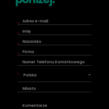
*
*
*
*
*