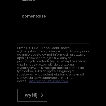
Firma
FUJIFILM Europe GmbH może
wykorzystywać mój adres e-mail do wysyłania
do mnie pocztą e-mail informacji, prosząc o
opinię i powiadamiając o własnych
podobnych ofertach (
np
biuletyny). W każdej
chwili mogę sprzeciwić się dalszemu
wykorzystywaniu mojego adresu e-mail do
tych celów, klikając łącze ezygnacji z
subskrypcji w dowolnej wiadomości e-mail
lub wysyłając wiadomość e-mail na
adres
info.print.eu@fujifilm.com
Wyślij