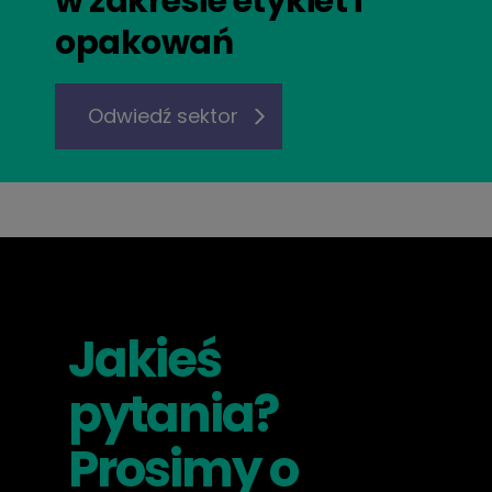
w zakresie etykiet i
opakowań
Odwiedź sektor
Jakieś
pytania?
Prosimy o