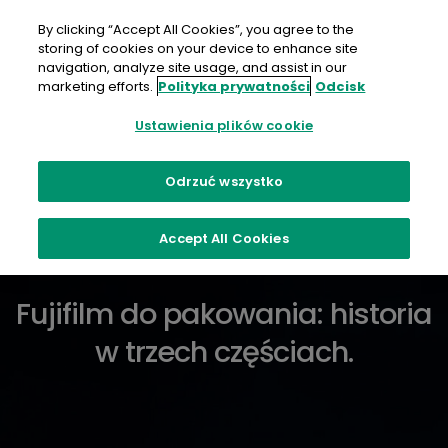
Przejdź
do
By clicking “Accept All Cookies”, you agree to the
treści
storing of cookies on your device to enhance site
navigation, analyze site usage, and assist in our
marketing efforts.
Polityka prywatności
Odcisk
Ustawienia plików cookie
Analog. Cyfrowy.
Odrzuć wszystko
Zrównoważony.
Accept All Cookies
Fujifilm do pakowania: historia
w trzech częściach.