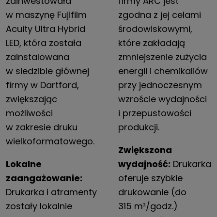
zainwestowała
firmy ARC jest
w maszynę Fujifilm
zgodna z jej celami
Acuity Ultra Hybrid
środowiskowymi,
LED, która została
które zakładają
zainstalowana
zmniejszenie zużycia
w siedzibie głównej
energii i chemikaliów
firmy w Dartford,
przy jednoczesnym
zwiększając
wzroście wydajności
możliwości
i przepustowości
w zakresie druku
produkcji.
wielkoformatowego.
Zwiększona
Lokalne
wydajność:
Drukarka
zaangażowanie:
oferuje szybkie
Drukarka i atramenty
drukowanie (do
zostały lokalnie
315 m²/godz.)