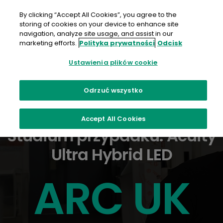
Przejdź
do
By clicking “Accept All Cookies”, you agree to the
treści
storing of cookies on your device to enhance site
navigation, analyze site usage, and assist in our
marketing efforts.
Polityka prywatności
Odcisk
Ustawienia plików cookie
Odrzuć wszystko
Accept All Cookies
Studium przypadku: Acuity
Ultra Hybrid LED
ARC UK