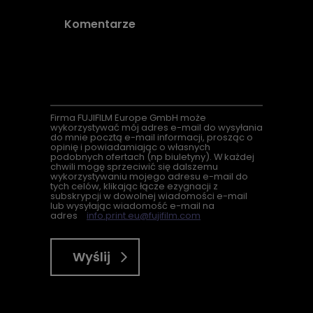
Firma
FUJIFILM Europe GmbH może
wykorzystywać mój adres e-mail do wysyłania
do mnie pocztą e-mail informacji, prosząc o
opinię i powiadamiając o własnych
podobnych ofertach (
np
biuletyny). W każdej
chwili mogę sprzeciwić się dalszemu
wykorzystywaniu mojego adresu e-mail do
tych celów, klikając łącze ezygnacji z
subskrypcji w dowolnej wiadomości e-mail
lub wysyłając wiadomość e-mail na
adres
info.print.eu@fujifilm.com
Wyślij