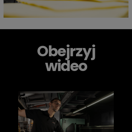
Obejrzyj
wideo