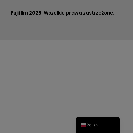
Fujifilm 2026. Wszelkie prawa zastrzeżone..
Dutch
Czech
Spanish
Portuguese
Italian
German
French
English
Polish