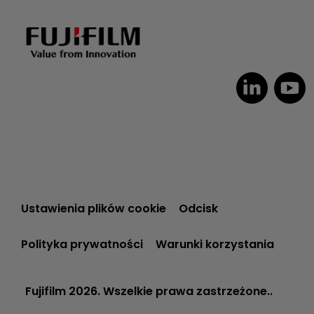
Dutch
Czech
Spanish
Ustawienia plików cookie
Odcisk
Portuguese
Polityka prywatności
Warunki korzystania
Italian
German
Fujifilm 2026. Wszelkie prawa zastrzeżone..
French
English