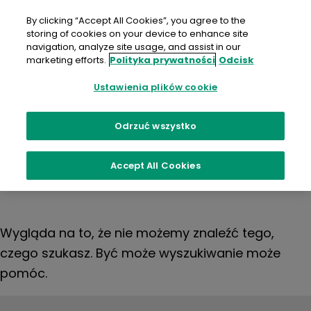
Przejdź
do
By clicking “Accept All Cookies”, you agree to the
treści
storing of cookies on your device to enhance site
navigation, analyze site usage, and assist in our
marketing efforts.
Polityka prywatności
Odcisk
Nic nie
Ustawienia plików cookie
Odrzuć wszystko
znaleziono
Accept All Cookies
Wygląda na to, że nie możemy znaleźć tego,
czego szukasz. Być może wyszukiwanie może
pomóc.