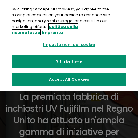
Salta
al
By clicking “Accept All Cookies”, you agree to the
contenuto
storing of cookies on your device to enhance site
navigation, analyze site usage, and assist in our
marketing efforts.
politica sulla
riservatezza
Impronta
Impostazioni dei cookie
Sostenibilità nella
Rifiuta tutto
produzione
Accept All Cookies
La premiata fabbrica di
inchiostri UV Fujifilm nel Regno
Unito ha attuato un'ampia
gamma di iniziative per