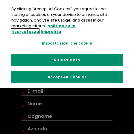
Salta
al
By clicking “Accept All Cookies”, you agree to the
contenuto
storing of cookies on your device to enhance site
navigation, analyze site usage, and assist in our
marketing efforts.
politica sulla
riservatezza
Impronta
Contatta
Impostazioni dei cookie
Fujifilm
Rifiuta tutto
Accept All Cookies
*
*
*
*