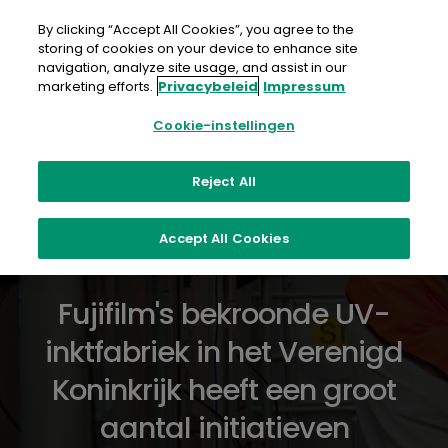
Doorgaan
naar
By clicking “Accept All Cookies”, you agree to the
artikel
storing of cookies on your device to enhance site
navigation, analyze site usage, and assist in our
marketing efforts.
Privacybeleid
Impressum
Cookie-instellingen
Duurzaamheid in
Reject All
de productie
Accept All Cookies
Fujifilm's bekroonde UV-
inktfabriek in het Verenigd
Koninkrijk heeft een groot
aantal initiatieven