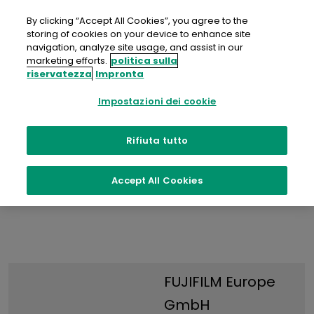
Salta
al
By clicking “Accept All Cookies”, you agree to the
contenuto
storing of cookies on your device to enhance site
navigation, analyze site usage, and assist in our
marketing efforts.
politica sulla
riservatezza
Impronta
Impostazioni dei cookie
Impronta
Rifiuta tutto
Accept All Cookies
FUJIFILM Europe
GmbH