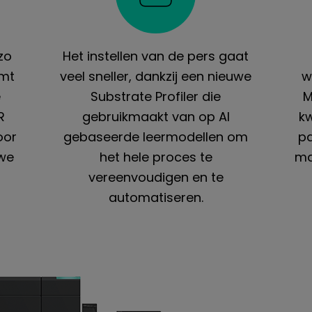
zo
Het instellen van de pers gaat
omt
veel sneller, dankzij een nieuwe
w
e
Substrate Profiler die
M
R
gebruikmaakt van op AI
kw
oor
gebaseerde leermodellen om
pa
uwe
het hele proces te
ma
vereenvoudigen en te
automatiseren.