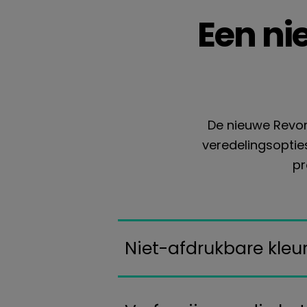
Een ni
De nieuwe Revori
veredelingsopties
pr
Niet-afdrukbare kleu