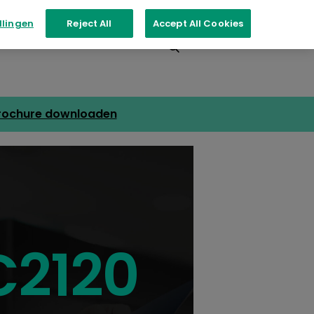
llingen
Reject All
Accept All Cookies
nementen
Contact
rochure downloaden
C2120