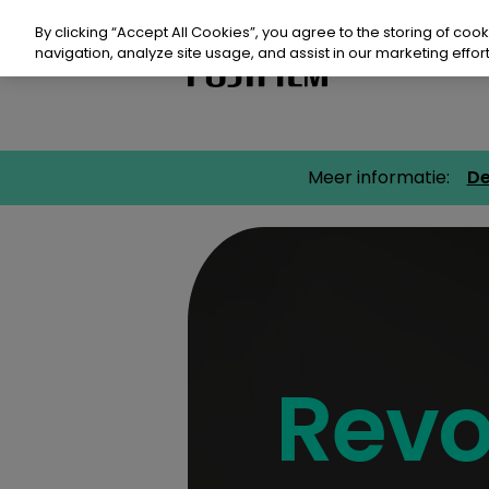
Doorgaan
naar
By clicking “Accept All Cookies”, you agree to the storing of coo
artikel
navigation, analyze site usage, and assist in our marketing effort
Meer informatie:
D
Pro
Duu
Bro
Eve
Revo
Con