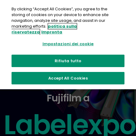
Salta
al
By clicking “Accept All Cookies”, you agree to the
contenuto
storing of cookies on your device to enhance site
navigation, analyze site usage, and assist in our
Programma
Contattaci
marketing efforts.
politica sulla
riservatezza
Impronta
Impostazioni dei cookie
Rifiuta tutto
Accept All Cookies
Fujifilm a
Labelexpo