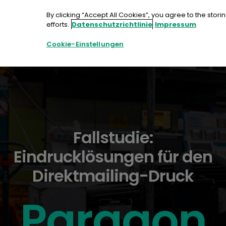
Zum
Inhalt
By clicking “Accept All Cookies”, you agree to the stor
springen
efforts.
Datenschutzrichtlinie
Impressum
Cookie-Einstellungen
Fallstudie:
Eindrucklösungen für den
Direktmailing-Druck
Paragon