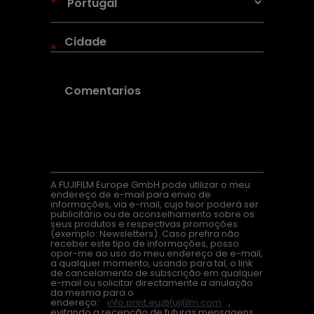
*
*
A FUJIFILM Europe GmbH pode utilizar o meu
endereço de e-mail para envio de
informações, via e-mail, cujo teor poderá ser
publicitário ou de aconselhamento sobre os
seus produtos e respectivas promoções
(exemplo: Newsletters). Caso prefira não
receber este tipo de informações, posso
opor-me ao uso do meu endereço de e-mail,
a qualquer momento, usando para tal, o link
de cancelamento de subscrição em qualquer
e-mail ou solicitar directamente a anulação
da mesma para o
endereço:
info.print.eu@fujifilm.com
,
evitando a recepção de futuras mensagens.