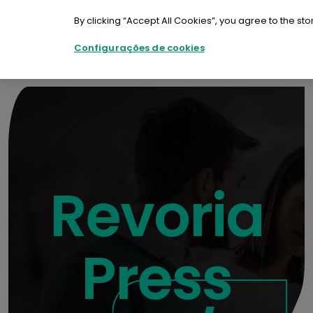
Ir
para
By clicking “Accept All Cookies”, you agree to the sto
o
conteúdo
Configurações de cookies
Contacte-nos
Demonstração
Apoio
Revoria
Press