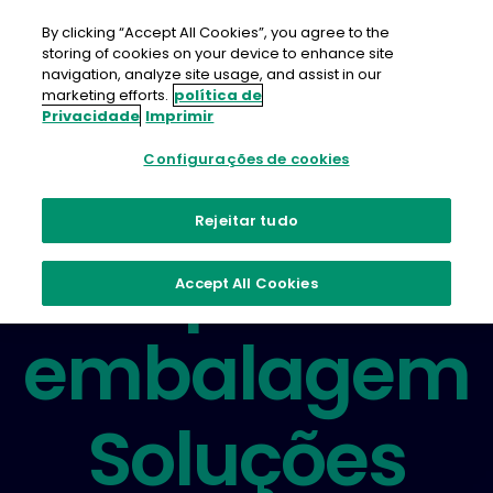
Ir
para
By clicking “Accept All Cookies”, you agree to the
o
storing of cookies on your device to enhance site
conteúdo
navigation, analyze site usage, and assist in our
marketing efforts.
política de
Privacidade
Imprimir
Configurações de cookies
Análogo. Digital. Sustentável.
Rejeitar tudo
Etiqueta e
Accept All Cookies
embalagem
Soluções