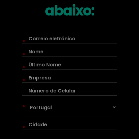
abaixo:
*
*
*
*
*
*