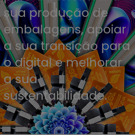
sua produção de
embalagens, apoiar
a sua transição para
o digital e melhorar
a sua
sustentabilidade.