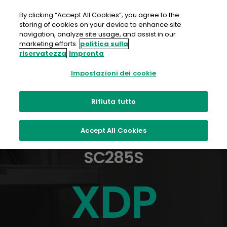
Salta
al
By clicking “Accept All Cookies”, you agree to the
contenuto
storing of cookies on your device to enhance site
navigation, analyze site usage, and assist in our
marketing efforts.
politica sulla
riservatezza
Impronta
Impostazioni dei cookie
Rifiuta tutto
Accept All Cookies
Caso di Studio: Revoria
SC285S
XDP