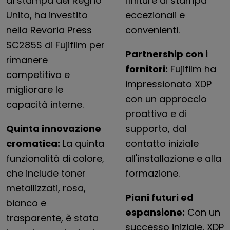
di stampa del Regno
finiture di stampa
Unito, ha investito
eccezionali e
nella Revoria Press
convenienti.
SC285S di Fujifilm per
Partnership con i
rimanere
fornitori:
Fujifilm ha
competitiva e
impressionato XDP
migliorare le
con un approccio
capacità interne.
proattivo e di
Quinta innovazione
supporto, dal
cromatica:
La quinta
contatto iniziale
funzionalità di colore,
all'installazione e alla
che include toner
formazione.
metallizzati, rosa,
Piani futuri ed
bianco e
espansione:
Con un
trasparente, è stata
successo iniziale, XDP