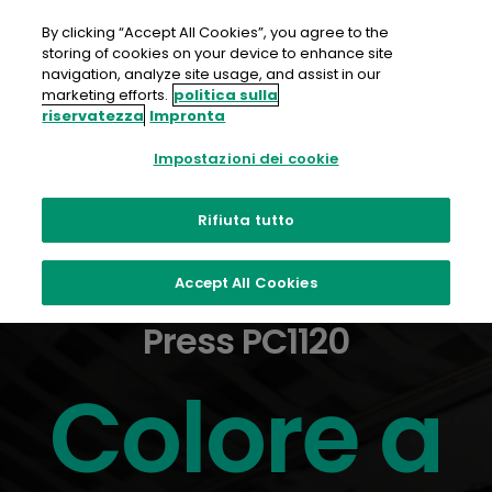
Salta
al
By clicking “Accept All Cookies”, you agree to the
contenuto
storing of cookies on your device to enhance site
navigation, analyze site usage, and assist in our
marketing efforts.
politica sulla
riservatezza
Impronta
Impostazioni dei cookie
Rifiuta tutto
Accept All Cookies
Caso di Studio: Revoria
Press PC1120
Colore a