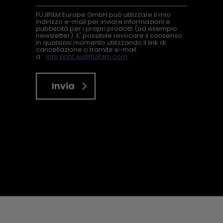
FUJIFILM Europe GmbH può utilizzare il mio
indirizzo e-mail per inviare informazioni e
pubblicità per i propri prodotti (ad esempio
newsletter). E' possibile revocare il consenso
in qualsiasi momento utilizzando il link di
cancellazione o tramite e-mail
a
info.print.eu@fujifilm.com
.
Invia