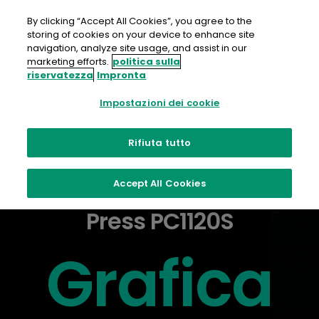
Salta
al
By clicking “Accept All Cookies”, you agree to the
contenuto
storing of cookies on your device to enhance site
navigation, analyze site usage, and assist in our
marketing efforts.
politica sulla
riservatezza
Impronta
Impostazioni dei cookie
Rifiuta tutto
Accept All Cookies
Caso di studio: Revoria
Press PC1120S
Grafica