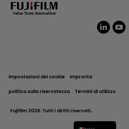
Dutch
Czech
Spanish
Impostazioni dei cookie
Impronta
Portuguese
politica sulla riservatezza
Termini di utilizzo
Polish
German
Fujifilm 2026. Tutti i diritti riservati..
French
English