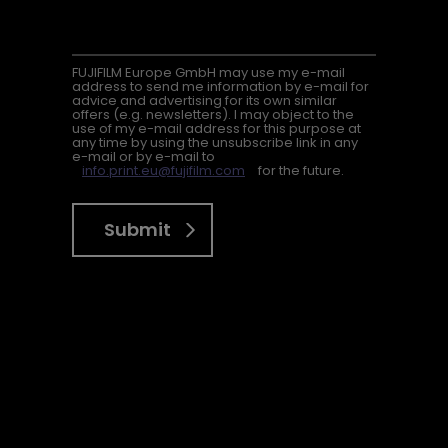
FUJIFILM Europe GmbH may use my e-mail
address to send me information by e-mail for
advice and advertising for its own similar
offers (e.g. newsletters). I may object to the
use of my e-mail address for this purpose at
any time by using the unsubscribe link in any
e-mail or by e-mail to
info.print.eu@fujifilm.com
for the future.
Submit