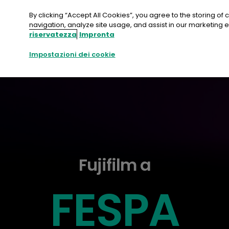
Salta
al
By clicking “Accept All Cookies”, you agree to the storing of
contenuto
navigation, analyze site usage, and assist in our marketing ef
riservatezza
Impronta
Contattate
Impostazioni dei cookie
Fujifilm a
FESPA