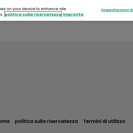
kies on your device to enhance site
Impostazioni d
s.
politica sulla riservatezza
Impronta
Prodotti
Sostenibilità
Risorse
otti
enibilità
rse
ti
attaci
onta
politica sulla riservatezza
Termini di utilizzo