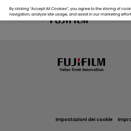
Salta
al
By clicking “Accept All Cookies”, you agree to the storing of coo
contenuto
navigation, analyze site usage, and assist in our marketing effort
Prod
Sost
Riso
Even
Cont
Impostazioni dei cookie
Impr