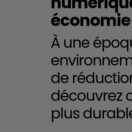
numérique
économie 
À une époq
environneme
de réduction
découvrez c
plus durabl