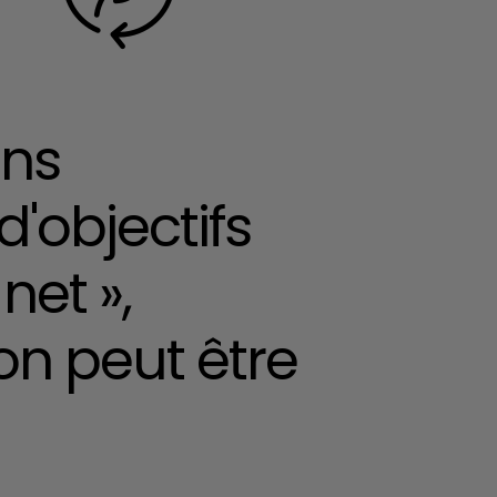
ons
'objectifs
net »,
n peut être