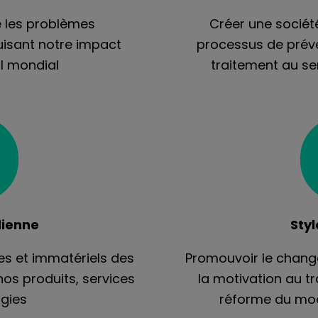
e les problèmes
Créer une société
isant notre impact
processus de préve
l mondial
traitement au se
dienne
Styl
es et immatériels des
Promouvoir le chang
nos produits, services
la motivation au t
ogies
réforme du mode