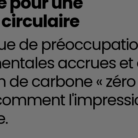
 pour une
circulaire
ue de préoccupati
ntales accrues et d
 de carbone « zéro 
omment l'impressio
e.