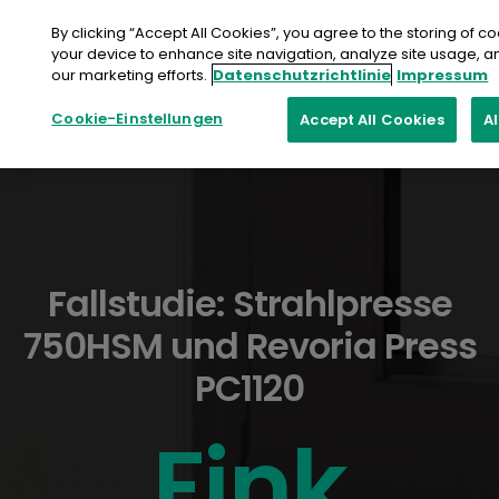
Zum
Inhalt
By clicking “Accept All Cookies”, you agree to the storing of c
springen
your device to enhance site navigation, analyze site usage, an
our marketing efforts.
Datenschutzrichtlinie
Impressum
Cookie-Einstellungen
Accept All Cookies
A
Fallstudie: Strahlpresse
750HSM und Revoria Press
PC1120
Fink