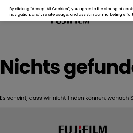
Zum
Inhalt
By clicking “Accept All Cookies”, you agree to the storing of coo
springen
navigation, analyze site usage, and assist in our marketing effort
Produkte
Prod
Nichts gefun
Nach
Res
Es scheint, dass wir nicht finden können, wonach Si
Vera
Kont