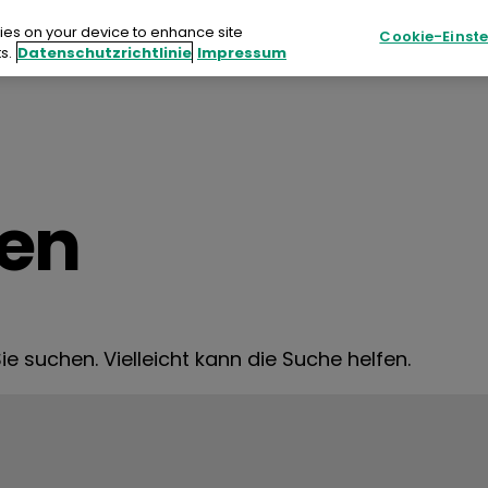
kies on your device to enhance site
Cookie-Einst
s.
Datenschutzrichtlinie
Impressum
Nachhaltigkeit
Ressourcen
Veranstalt
ukte
den
haltigkeit
sourcen
e suchen. Vielleicht kann die Suche helfen.
nstaltungen
akt