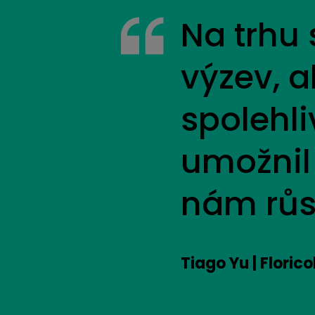
Na trhu
výzev, a
spolehl
umožnil
nám růs
Tiago Yu | Florico