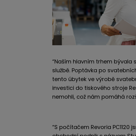
“Naším hlavním trhem bývala s
službě. Poptávka po svatebních
tento úbytek ve výrobě svateb
investici do tiskového stroje R
nemohli, což nám pomáhá rozšíř
“S počítačem Revoria PC1120 js
obchodní podnik s názvem Stu