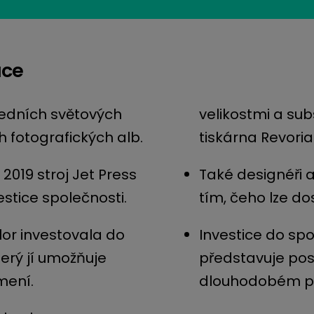
ace
ředních světových
velikostmi a sub
 fotografických alb.
tiskárna Revoria
2019 stroj Jet Press
Také designéři 
vestice společnosti.
tím, čeho lze d
lor investovala do
Investice do spo
terý jí umožňuje
představuje pos
mení.
dlouhodobém pa