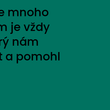
uje mnoho
lm je vždy
erý nám
at a pomohl