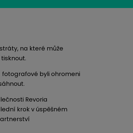
stráty, na které může
 tisknout.
a fotografové byli ohromeni
osáhnout.
lečnosti Revoria
lední krok v úspěšném
rtnerství