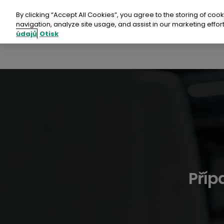
Přejít
na
By clicking “Accept All Cookies”, you agree to the storing of coo
obsah
navigation, analyze site usage, and assist in our marketing effort
P
údajů
Otisk
Prod
Udrž
Pros
Udál
Příp
Kont