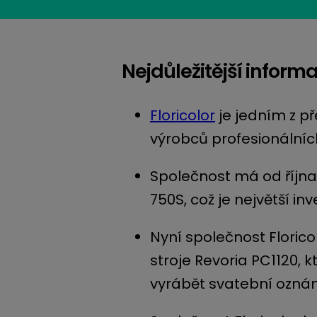
Nejdůležitější inform
Floricolor
je jedním z p
výrobců profesionálních
Společnost má od října 
750S, což je největší in
Nyní společnost Florico
stroje Revoria PC1120, k
vyrábět svatební ozná