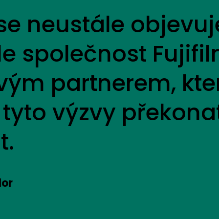
 se neustále objev
le společnost Fujifi
ivým partnerem, kt
 tyto výzvy překon
t.
lor