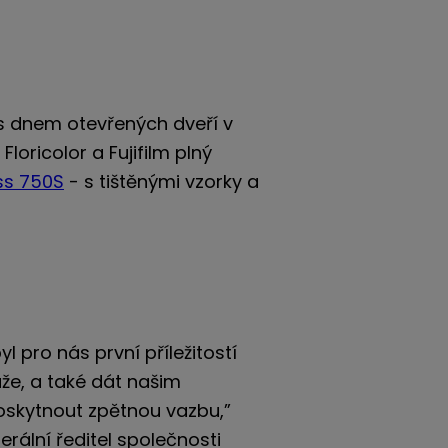
 dnem otevřených dveří v
oricolor a Fujifilm plný
ss 750S
- s tištěnými vzorky a
l pro nás první příležitostí
že, a také dát našim
skytnout zpětnou vazbu,”
erální ředitel společnosti