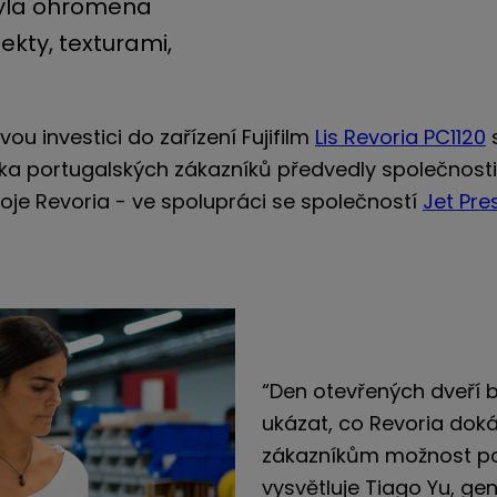
byla ohromena
ekty, texturami,
vou investici do zařízení Fujifilm
Lis Revoria PC1120
s
ka portugalských zákazníků předvedly společnosti Fl
oje Revoria - ve spolupráci se společností
Jet Pre
“Den otevřených dveří by
ukázat, co Revoria doká
zákazníkům možnost po
vysvětluje Tiago Yu, gen