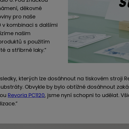
známení, děkovné
koviny pro naše
0 v kombinaci s dalšími
ízíme našim
produktů s použitím
té a stříbrné laky.”
ýsledky, kterých lze dosáhnout na tiskovém stroji 
substráty. Obvykle by bylo obtížné dosáhnout zak
rnou
Revoria PC1120
, jsme nyní schopni to udělat. Vši
izace.”