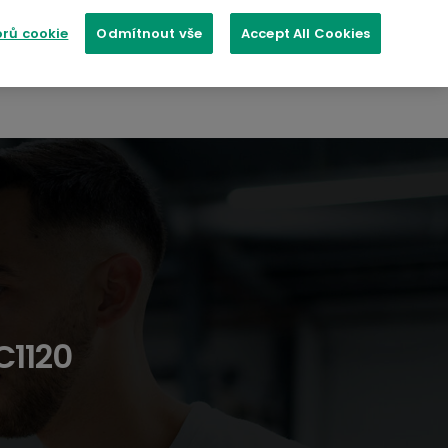
rů cookie
Odmítnout vše
Accept All Cookies
ti
Kontaktujte nás
C1120