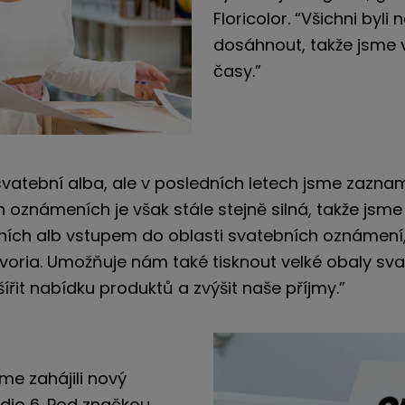
Floricolor. “Všichni byli
dosáhnout, takže jsme vě
časy.”
vatební alba, ale v posledních letech jsme zazna
 oznámeních je však stále stejně silná, takže jsme 
ních alb vstupem do oblasti svatebních oznámení,
evoria. Umožňuje nám také tisknout velké obaly sva
it nabídku produktů a zvýšit naše příjmy.”
me zahájili nový
dio 6. Pod značkou