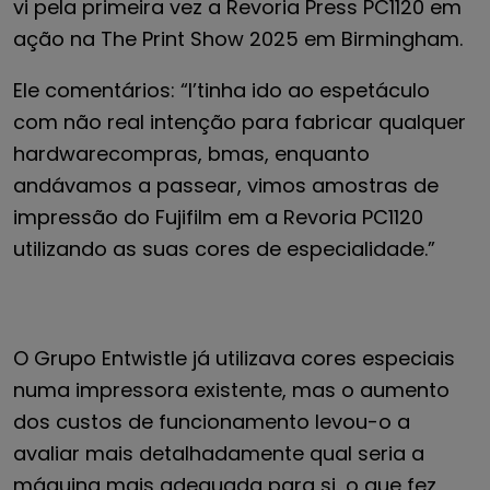
vi pela primeira vez a Revoria Press
PC1120
em
ação
na The Print Show
2025
em Birmingham.
Ele
comentários: “
I
’tinha ido ao espetáculo
com
não
real
intenção
para fabricar qualquer
hardware
compra
s
,
b
mas, enquanto
andávamos a passear
, vimos amostras de
impressão do Fujifilm
em
a Revoria PC1120
utilizando as suas cores de especialidade
.
”
O Grupo Entwistle já utilizava cores especiais
numa impressora existente, mas o aumento
dos custos de funcionamento levou-o a
avaliar mais detalhadamente qual seria a
máquina mais adequada para si, o que fez