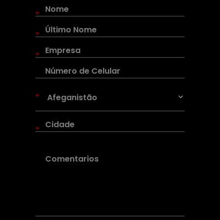
*
*
*
*
*