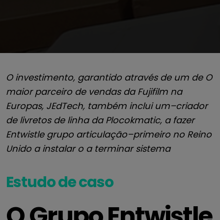
O investimento
,
garantido através de
um de
O
maior parceiro de vendas da Fujifilm na
Europa
s
, J
EdTech,
também inclui um
–
criador
de livretos de linha da Ploc
ok
matic
,
a fazer
Entwistle
grupo
articulação
–
primeiro no Reino
Unido a instalar o
a terminar
sistema
Estudo de caso
O Grupo Entwistle