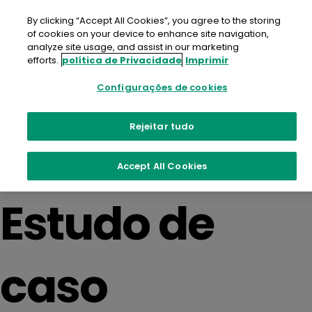
Ir
para
By clicking “Accept All Cookies”, you agree to the storing
o
of cookies on your device to enhance site navigation,
conteúdo
analyze site usage, and assist in our marketing
efforts.
política de Privacidade
Imprimir
Resource
Configurações de cookies
Rejeitar tudo
Categories:
Accept All Cookies
Estudo de
caso