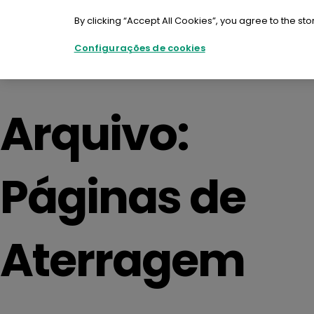
Ir
para
By clicking “Accept All Cookies”, you agree to the sto
o
conteúdo
Configurações de cookies
Entrar em contacto
Arquivo:
Páginas de
Aterragem