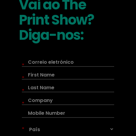
Vai ao The
Print Show?
Diga-nos:
*
*
*
*
*