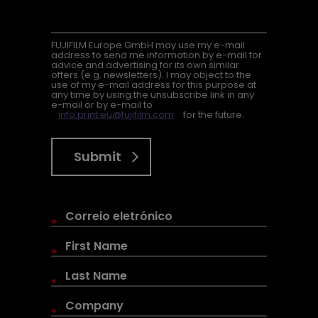
FUJIFILM Europe GmbH may use my e-mail
address to send me information by e-mail for
advice and advertising for its own similar
offers (e.g. newsletters). I may object to the
use of my e-mail address for this purpose at
any time by using the unsubscribe link in any
e-mail or by e-mail to
info.print.eu@fujifilm.com
for the future.
Submit
*
*
*
*