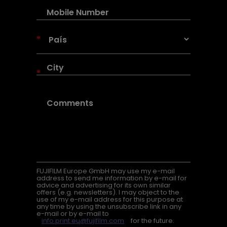
*
*
FUJIFILM Europe GmbH may use my e-mail
address to send me information by e-mail for
advice and advertising for its own similar
offers (e.g. newsletters). I may object to the
use of my e-mail address for this purpose at
any time by using the unsubscribe link in any
e-mail or by e-mail to
info.print.eu@fujifilm.com
for the future.