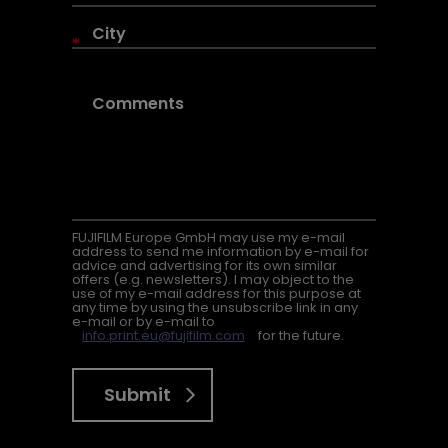
*
FUJIFILM Europe GmbH may use my e-mail
address to send me information by e-mail for
advice and advertising for its own similar
offers (e.g. newsletters). I may object to the
use of my e-mail address for this purpose at
any time by using the unsubscribe link in any
e-mail or by e-mail to
info.print.eu@fujifilm.com
for the future.
Submit