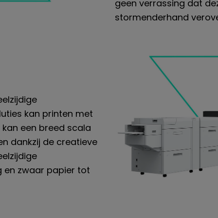
geen verrassing dat de
stormenderhand verove
elzijdige
luties kan printen met
j kan een breed scala
n dankzij de creatieve
elzijdige
g en zwaar papier tot