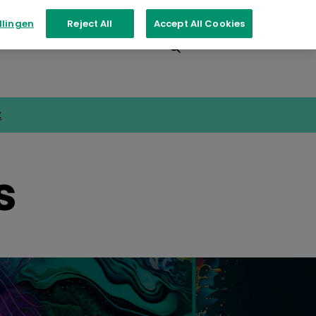
llingen
Reject All
Accept All Cookies
nementen
Contact
t
s