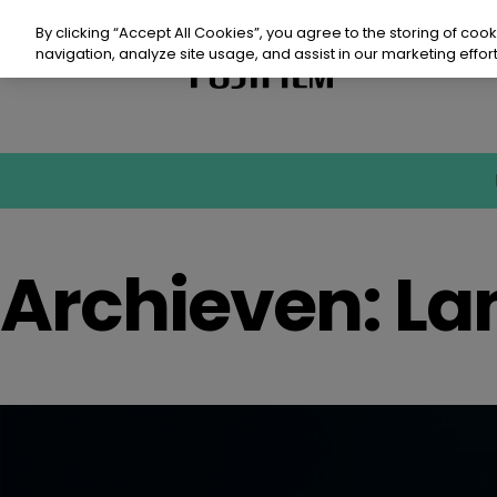
Doorgaan
naar
By clicking “Accept All Cookies”, you agree to the storing of coo
artikel
navigation, analyze site usage, and assist in our marketing effort
Pro
Duu
Archieven:
La
Bro
Eve
Con