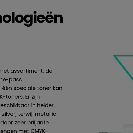
nologieën
 het assortiment, de
one-pass
n één speciale toner kan
toners. Er zijn
eschikbaar in helder,
lver, terwijl metallic
door zeer briljante
 mengen met CMYK-