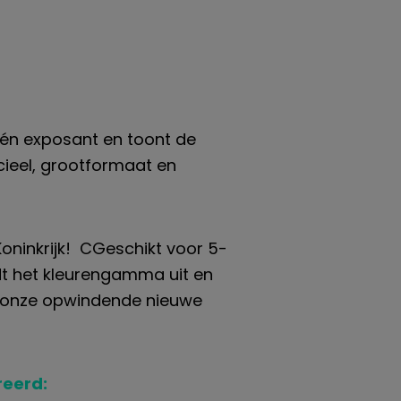
één exposant en toont de
cieel, grootformaat en
oninkrijk!
C
Geschikt voor 5-
dt het kleurengamma uit en
er onze opwindende nieuwe
reerd: