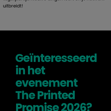
uitbreidt!
Geïnteresseerd
in het
evenement
The Printed
Promise 2026?