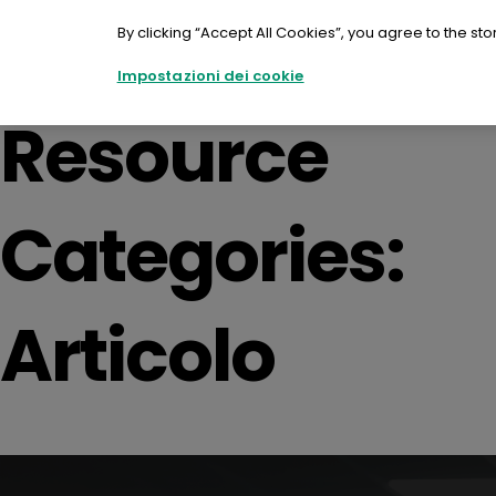
Salta
al
By clicking “Accept All Cookies”, you agree to the sto
contenuto
Impostazioni dei cookie
Resource
Categories:
Articolo