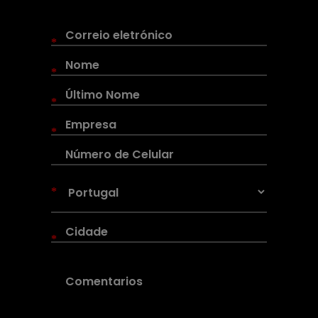
*
*
*
*
*
*