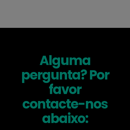
Alguma
pergunta? Por
favor
contacte-nos
abaixo: