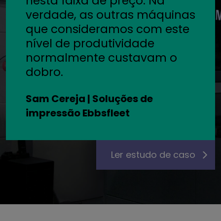
nesta faixa de preço. Na
verdade, as outras máquinas
que consideramos com este
nível de produtividade
normalmente custavam o
dobro.
Sam Cereja | Soluções de
impressão Ebbsfleet
Ler estudo de caso