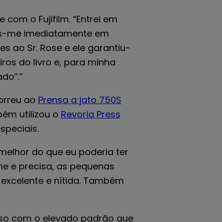
 com o Fujifilm. “Entrei em
m pôs-me imediatamente em
 ao Sr. Rose e ele garantiu-
ros do livro e, para minha
ado”.”
correu ao
Prensa a jato 750S
bém utilizou o
Revoria Press
speciais.
 melhor do que eu poderia ter
rme e precisa, as pequenas
 excelente e nítida. Também
resso com o elevado padrão que