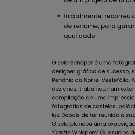
de um projeto de 10 an
Inicialmente, recorreu 
de renome, para garan
qualidade
Gisela Schäper é uma fotógra
designer gráfica de sucesso, 
Renânia do Norte-Vestefália, 
dez anos, trabalhou num exten
compilação de uma impression
fotografias de castelos, palá
luz. Depois de ter reunido a s
Gisela planeou uma exposição i
‘Castle Whispers’ (Sussurros d