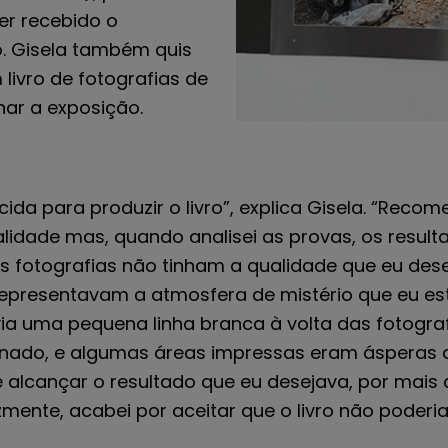
er recebido o
. Gisela também quis
livro de fotografias de
ar a exposição.
cida para produzir o livro”, explica Gisela. “R
alidade mas, quando analisei as provas, os resul
as fotografias não tinham a qualidade que eu des
 representavam a atmosfera de mistério que eu e
via uma pequena linha branca à volta das fotogra
nado, e algumas áreas impressas eram ásperas ao
e alcançar o resultado que eu desejava, por mai
lizmente, acabei por aceitar que o livro não poder