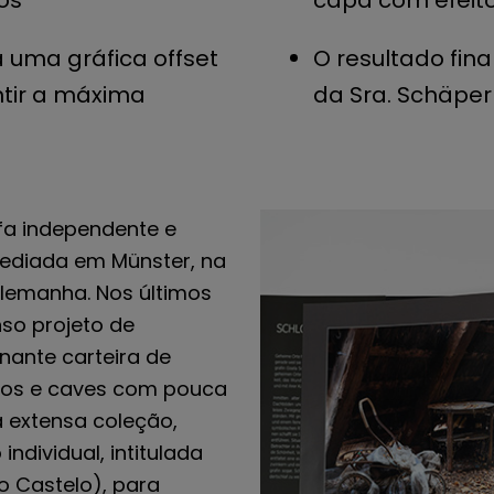
os
capa com efeito
a uma gráfica offset
O resultado fin
tir a máxima
da Sra. Schäper
fa independente e
sediada em Münster, na
Alemanha. Nos últimos
so projeto de
ante carteira de
cios e caves com pouca
ua extensa coleção,
ndividual, intitulada
o Castelo), para