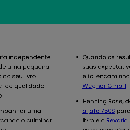
rafa independente
Quando os resu
a de uma pequena
suas expectativ
do seu livro
e foi encaminhad
l de qualidade
Wegner GmbH
o
Henning Rose, d
companhar uma
a jato 750S
para
rcando o culminar
livro e o
Revoria