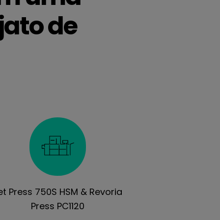
jato de
et Press 750S HSM & Revoria
Press PC1120