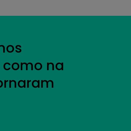
rmos
ss como na
tornaram