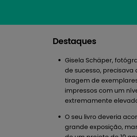
Destaques
Gisela Schäper, fotóg
de sucesso, precisav
tiragem de exemplares 
impressos com um níve
extremamente elevad
O seu livro deveria a
grande exposição, ma