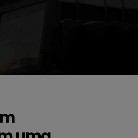
um
com uma