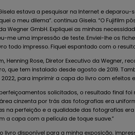
Gisela estava a pesquisar na Internet e deparou-se
iquei o meu dilema”. continua Gisela. “O Fujifil
da Wegner GmbH. Expliquei as minhas necessidades
u-me uma impressão de teste. Enviei-lhe os fichei
vro todo impresso. Fiquei espantado com o result
ilm, Henning Rose, Diretor Executivo da Wegner, re
vro, que tem instalado desde agosto de 2019. Tam
2022, para imprimir a capa do livro com efeitos e
rfeiçoamentos solicitados, o resultado final foi
 área cinzenta por trás das fotografias era unifo
s na perfeição e a qualidade das fotografias era
m a capa com a película de toque suave.”
er o livro disponível para a minha exposição, imp