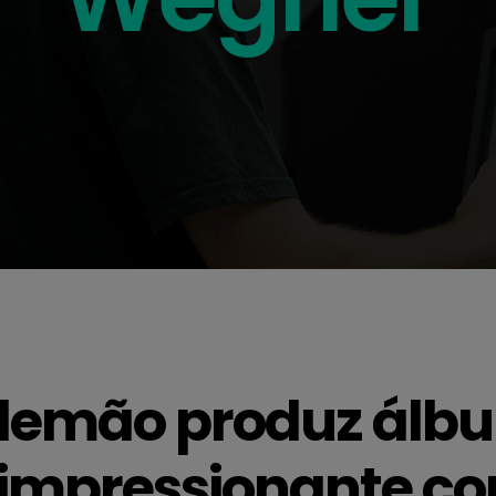
alemão produz álb
o impressionante 