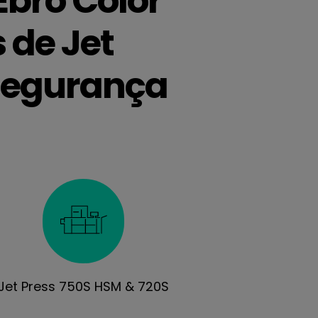
bro Color
 de Jet
 segurança
Jet Press 750S HSM & 720S