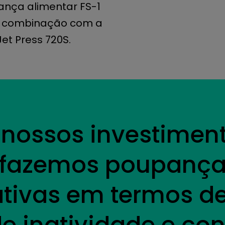
ança alimentar FS-1
 em combinação com a
et Press 720S.
nossos investimen
m, fazemos poupanç
ativas em termos de