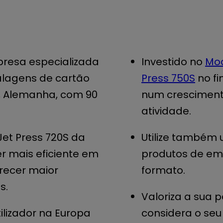
resa especializada
Investido no
Mod
lagens de cartão
Press 750S
no fi
, Alemanha, com 90
num cresciment
atividade.
Jet Press 720S da
Utilize também 
er mais eficiente em
produtos de e
recer maior
formato.
s.
Valoriza a sua p
ilizador na Europa
considera o seu