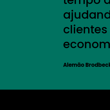
tempo d
ajudand
clientes
economi
Alemão Brodbeck 