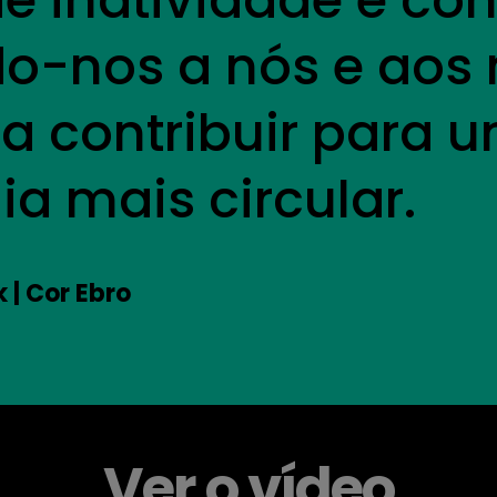
e inatividade e con
o-nos a nós e aos
 a contribuir para 
a mais circular.
| Cor Ebro
Ver o vídeo