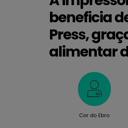
A impresso
beneficia d
Press, graç
alimentar d
Cor do Ebro