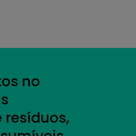
tos no
as
 resíduos,