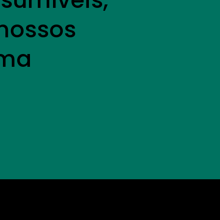
sumíveis,
 nossos
uma