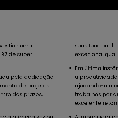
nvestiu numa
suas funcionali
 R2 de super
excecional qual
Em última instâ
nada pela dedicação
a produtividade
mento de projetos
ajudando-a a co
ntro dos prazos,
trabalhos por 
excelente retor
 pela primeira vez na
A impressora p