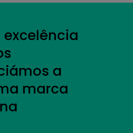
excelência
os
iciámos a
 uma marca
 na