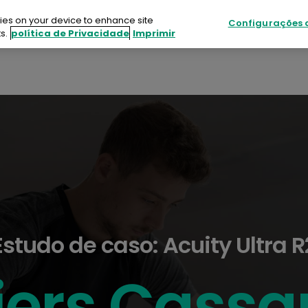
kies on your device to enhance site
Configurações 
s.
política de Privacidade
Imprimir
odutos
Sustentabilidade
Recursos
Eve
utos
entabilidade
rsos
tos
Estudo de caso: Acuity Ultra R
tacte-nos
iers Cass