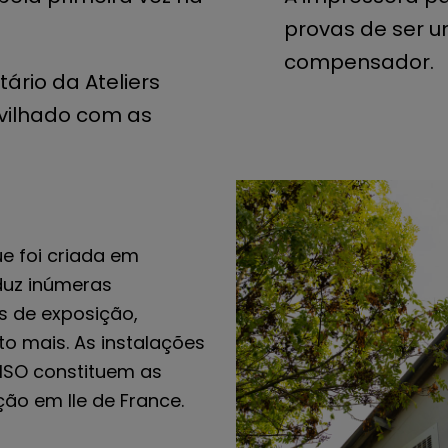
provas de ser u
compensador.
ário da Ateliers
vilhado com as
ue foi criada em
duz inúmeras
s de exposição,
ito mais. As instalações
ISO constituem as
ão em Ile de France.