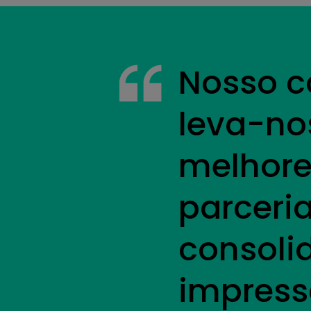
Nosso c
leva-no
melhores
parceri
consoli
impressã