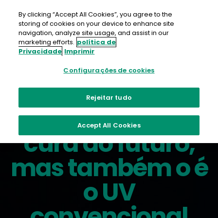
Ir
para
By clicking “Accept All Cookies”, you agree to the
o
storing of cookies on your device to enhance site
conteúdo
navigation, analyze site usage, and assist in our
marketing efforts.
política de
Privacidade
Imprimir
Configurações de cookies
O LED UV é a
Rejeitar tudo
tecnologia de
Accept All Cookies
cura do futuro,
mas também o é
o UV
convencional