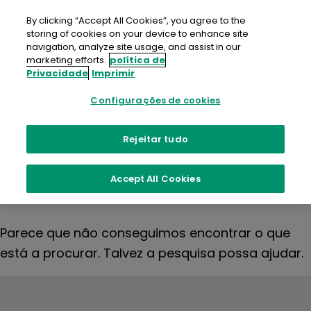
Ir
para
By clicking “Accept All Cookies”, you agree to the
o
storing of cookies on your device to enhance site
conteúdo
navigation, analyze site usage, and assist in our
marketing efforts.
política de
Privacidade
Imprimir
Nada
Configurações de cookies
encontrado
Rejeitar tudo
Accept All Cookies
Parece que não conseguimos encontrar o que
está a procurar. Talvez a pesquisa possa ajudar.