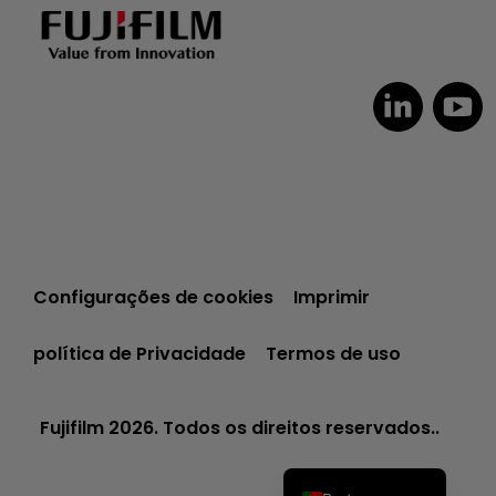
Dutch
Czech
Spanish
Configurações de cookies
Imprimir
Polish
política de Privacidade
Termos de uso
Italian
German
Fujifilm 2026. Todos os direitos reservados..
French
English